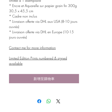
limitée à 1 exemplaire
* Encre et Aquarelle sur papier grain fin 300g
30,5 x 45,5 cm
* Cadre non inclus
* Livraison offerte via DHL aux USA (8-10 jours
ouvrés)
* Livraison offerte via DHL en Europe (10-15
jours ouvrés)
Contact me for more information
Limited Edition Prints numbered & signed
available
新增至購物車