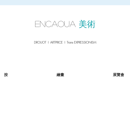
sale26
10% OFF withe the code
until 02.03.26
ENCAOUA
美術
DROUOT I ARTPRICE I Trans EXPRESSIONISM
按
繪畫
展覽會