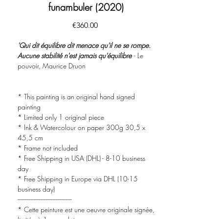
funambuler (2020)
價
€360.00
格
'Qui dit équilibre dit menace qu'il ne se rompe.
Aucune stabilité n'est jamais qu'équilibre
- Le
pouvoir, Maurice Druon
* This painting is an original hand signed
painting
* Limited only 1 original piece
* Ink & Watercolour on paper 300g 30,5 x
45,5 cm
* Frame not included
* Free Shipping in USA (DHL) - 8-10 business
day
* Free Shipping in Europe via DHL (10-15
business day)
-------------------------------------
* Cette peinture est une oeuvre originale signée,