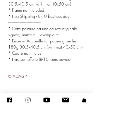
30.5x40.5 cm (with mat 40x50 cm)
* Frame not included
* Free Shipping - 8-10 business day
-------------------------------------
* Cette peinture est une oeuvre originale
signée, limitée à 1 exemplaire
* Encre et Aquarelle sur papier grain fin
180g 30.5x40.5 cm (with mat 40x50 cm)
* Cadre non inclus
* Livraison offerte (8-10 jours ouvrés)
© ADAGP
©
2005-2020
-Sandra ENCAOUA-保留所有權利
ADAGP-
聯繫人
-sandraencaoua@gmail.com