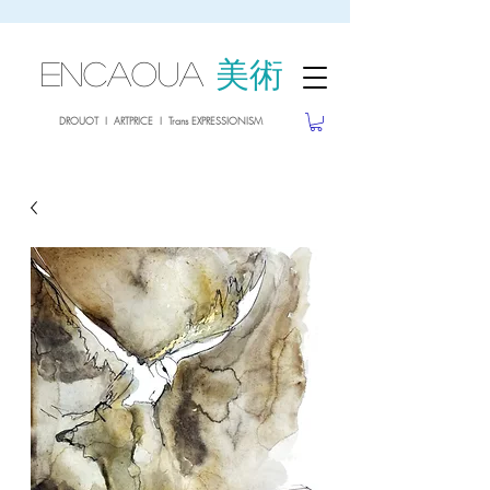
sale26
10% OFF withe the code
until 02.03.26
ENCAOUA
美術
DROUOT I ARTPRICE I Trans EXPRESSIONISM