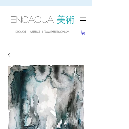
sale26
10% OFF withe the code
until 02.03.26
ENCAOUA
美術
DROUOT I ARTPRICE I Trans EXPRESSIONISM