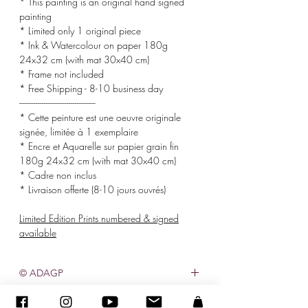
* This painting is an original hand signed
painting
* Limited only 1 original piece
* Ink & Watercolour on paper 180g
24x32 cm (with mat 30x40 cm)
* Frame not included
* Free Shipping - 8-10 business day
-------------------------------------
* Cette peinture est une oeuvre originale
signée, limitée à 1 exemplaire
* Encre et Aquarelle sur papier grain fin
180g 24x32 cm (with mat 30x40 cm)
* Cadre non inclus
* Livraison offerte (8-10 jours ouvrés)
Limited Edition Prints numbered & signed
available
© ADAGP