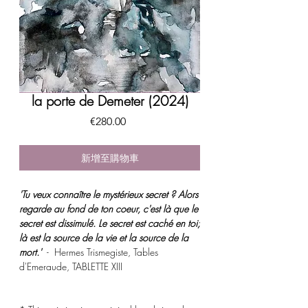
la porte de Demeter (2024)
價
€280.00
格
新增至購物車
'Tu veux connaître le mystérieux secret ? Alors
regarde au fond de ton coeur, c'est là que le
secret est dissimulé. Le secret est caché en toi;
là est la source de la vie et la source de la
mort.'
- Hermes Trismegiste, Tables
d'Emeraude, TABLETTE XIII