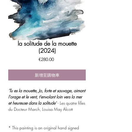
la solitude de la mouette
(2024)
價
€280.00
格
新增至購物車
'Tu es la mouette, Jo, forte et sauvage, aimant
l'orage et le vent, t'envolant loin vers la mer
et heureuse dans la solitude'
- Les quatre filles
du Docteur March, Louisa May Alcott
* This painting is an original hand signed