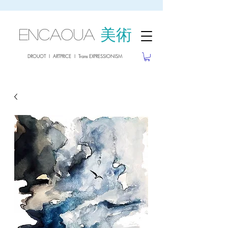
sale26
10% OFF withe the code
until 02.03.26
ENCAOUA
美術
DROUOT I ARTPRICE I Trans EXPRESSIONISM