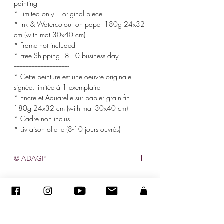
painting
* Limited only 1 original piece
* Ink & Watercolour on paper 180g 24x32
cm (with mat 30x40 cm)
* Frame not included
* Free Shipping - 8-10 business day
-------------------------------------
* Cette peinture est une oeuvre originale
signée, limitée à 1 exemplaire
* Encre et Aquarelle sur papier grain fin
180g 24x32 cm (with mat 30x40 cm)
* Cadre non inclus
* Livraison offerte (8-10 jours ouvrés)
© ADAGP
©
2005-2020
-Sandra ENCAOUA-保留所有權利
ADAGP-
聯繫人
-sandraencaoua@gmail.com