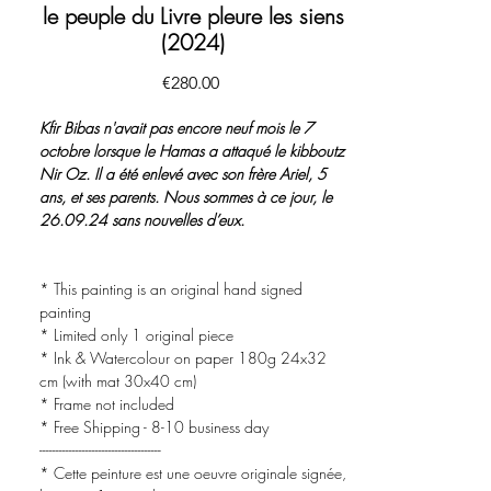
le peuple du Livre pleure les siens
(2024)
價
€280.00
格
Kfir Bibas n'avait pas encore neuf mois le 7
octobre lorsque le Hamas a attaqué le kibboutz
Nir Oz. Il a été enlevé avec son frère Ariel, 5
ans, et ses parents. Nous sommes à ce jour, le
26.09.24 sans nouvelles d’eux.
* This painting is an original hand signed
painting
* Limited only 1 original piece
* Ink & Watercolour on paper 180g 24x32
cm (with mat 30x40 cm)
* Frame not included
* Free Shipping - 8-10 business day
-------------------------------------
* Cette peinture est une oeuvre originale signée,