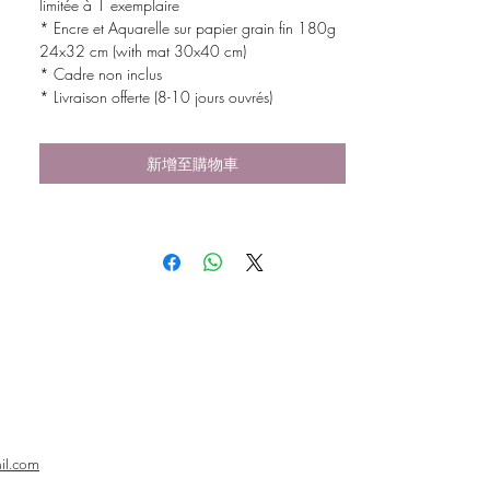
limitée à 1 exemplaire
* Encre et Aquarelle sur papier grain fin 180g
24x32 cm (with mat 30x40 cm)
* Cadre non inclus
* Livraison offerte (8-10 jours ouvrés)
新增至購物車
il.com