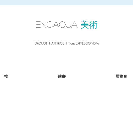
sale26
10% OFF withe the code
until 02.03.26
ENCAOUA
美術
DROUOT I ARTPRICE I Trans EXPRESSIONISM
按
繪畫
展覽會