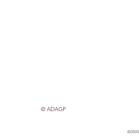
© ADAGP
©200