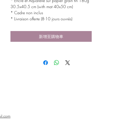
* Encre et Aquarelle sur papier grain fin 180g
30.5x40.5 cm (with mat 40x50 cm)
* Cadre non inclus
* Livraison offerte (8-10 jours ouvrés)
新增至購物車
il.com