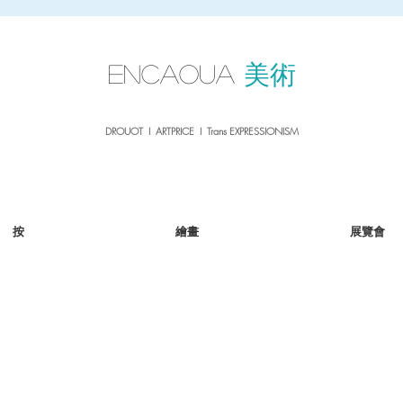
sale26
10% OFF withe the code
until 02.03.26
ENCAOUA
美術
DROUOT I ARTPRICE I Trans EXPRESSIONISM
按
繪畫
展覽會