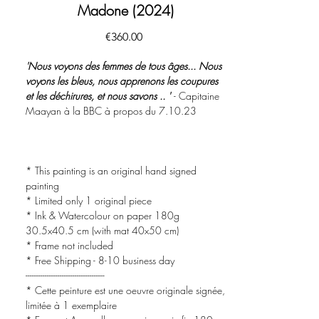
Madone (2024)
價
€360.00
格
'Nous voyons des femmes de tous âges... Nous
voyons les bleus, nous apprenons les coupures
et les déchirures, et nous savons .. '
- Capitaine
Maayan à la BBC à propos du 7.10.23
* This painting is an original hand signed
painting
* Limited only 1 original piece
* Ink & Watercolour on paper 180g
30.5x40.5 cm (with mat 40x50 cm)
* Frame not included
* Free Shipping - 8-10 business day
-------------------------------------
* Cette peinture est une oeuvre originale signée,
limitée à 1 exemplaire