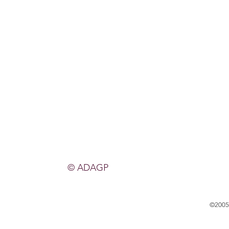
© ADAGP
©200