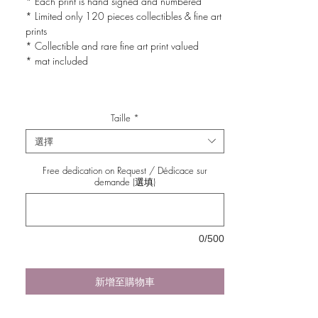
* Each print is hand signed and numbered
* Limited only 120 pieces collectibles & fine art
prints
* Collectible and rare fine art print valued
* mat included
Taille
*
選擇
Free dedication on Request / Dédicace sur
demande (選填)
0/500
新增至購物車