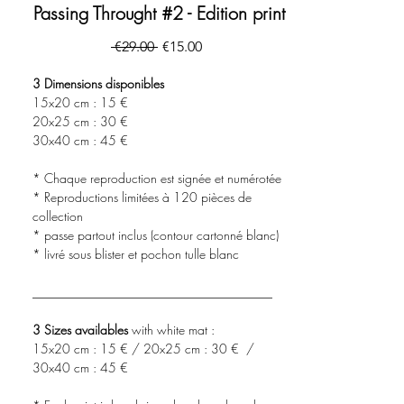
Passing Throught #2 - Edition print
一
促
 €29.00 
€15.00
般
銷
價
價
3 Dimensions disponibles
格
格
15x20 cm : 15 €
20x25 cm : 30 €
30x40 cm : 45 €
* Chaque reproduction est signée et numérotée
* Reproductions limitées à 120 pièces de
collection
* passe partout inclus (contour cartonné blanc)
* livré sous blister et pochon tulle blanc
______________________________________
3 Sizes availables
with white mat :
15x20 cm : 15 € / 20x25 cm : 30 € /
30x40 cm : 45 €