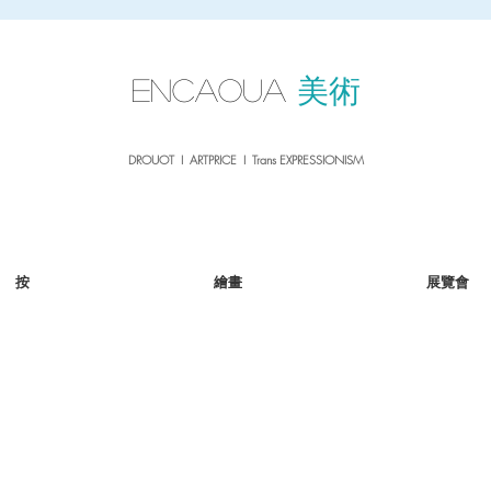
sale26
10% OFF withe the code
until 02.03.26
ENCAOUA
美術
DROUOT I ARTPRICE I Trans EXPRESSIONISM
按
繪畫
展覽會