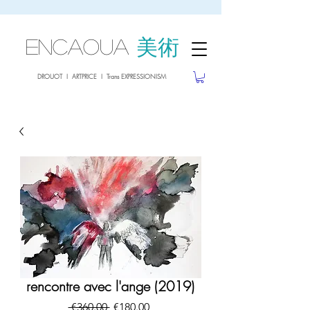
sale26
10% OFF withe the code
until 02.03.26
ENCAOUA
美術
DROUOT I ARTPRICE I Trans EXPRESSIONISM
rencontre avec l'ange (2019)
一
促
 €360.00 
€180.00