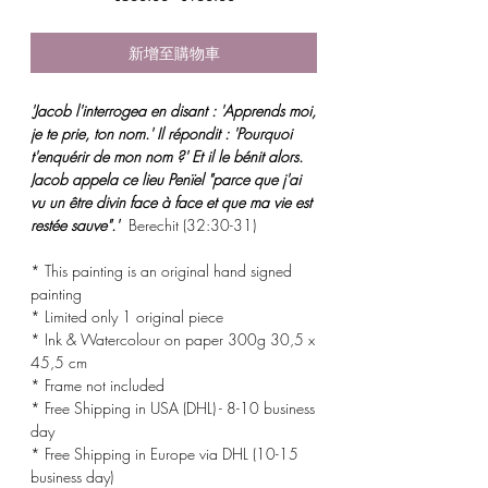
般
銷
價
價
新增至購物車
格
格
'Jacob l'interrogea en disant : 'Apprends moi,
je te prie, ton nom.' Il répondit : 'Pourquoi
t'enquérir de mon nom ?' Et il le bénit alors.
Jacob appela ce lieu Penïel "parce que j'ai
vu un être divin face à face et que ma vie est
restée sauve".'
Berechit (32:30-31)
* This painting is an original hand signed
painting
* Limited only 1 original piece
* Ink & Watercolour on paper 300g 30,5 x
45,5 cm
* Frame not included
* Free Shipping in USA (DHL) - 8-10 business
day
* Free Shipping in Europe via DHL (10-15
business day)