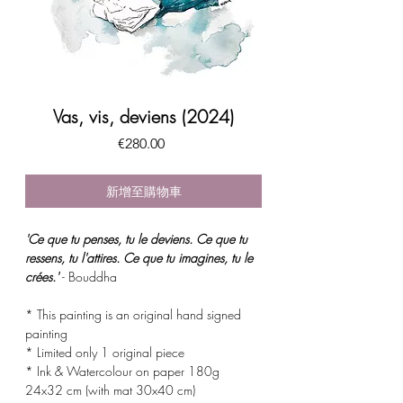
Vas, vis, deviens (2024)
價
€280.00
格
新增至購物車
'
Ce que tu penses, tu le deviens. Ce que tu
ressens, tu l'attires. Ce que tu imagines, tu le
crées.'
- Bouddha
* This painting is an original hand signed
painting
* Limited only 1 original piece
* Ink & Watercolour on paper 180g
24x32 cm (with mat 30x40 cm)