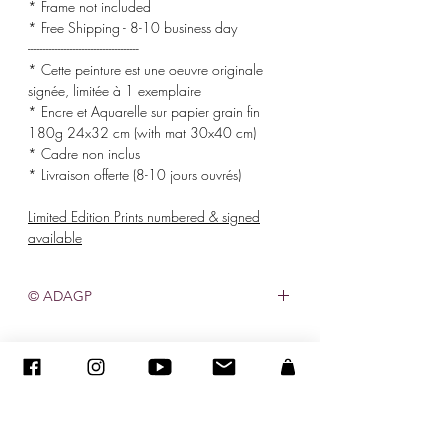
* Frame not included
* Free Shipping - 8-10 business day
-------------------------------------
* Cette peinture est une oeuvre originale
signée, limitée à 1 exemplaire
* Encre et Aquarelle sur papier grain fin
180g 24x32 cm (with mat 30x40 cm)
* Cadre non inclus
* Livraison offerte (8-10 jours ouvrés)
Limited Edition Prints numbered & signed
available
© ADAGP
©
2005-2020
-Sandra ENCAOUA-保留所有權利
ADAGP-
聯繫人
-sandraencaoua@gmail.com