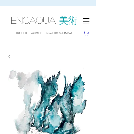
sale26
10% OFF withe the code
until 02.03.26
ENCAOUA
美術
DROUOT I ARTPRICE I Trans EXPRESSIONISM