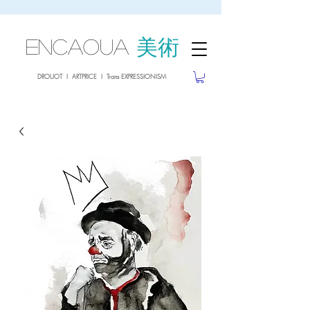
sale26
10% OFF withe the code
until 02.03.26
ENCAOUA
美術
DROUOT I ARTPRICE I Trans EXPRESSIONISM