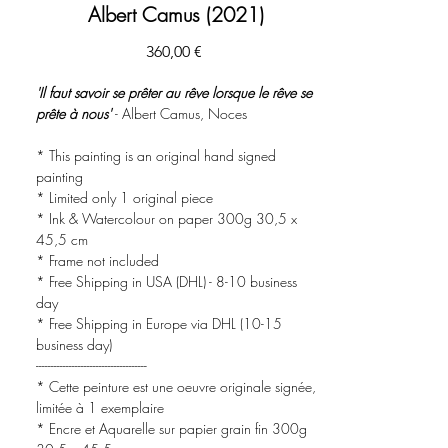
Albert Camus (2021)
Prix
360,00 €
'Il faut savoir se prêter au rêve lorsque le rêve se
prête à nous'
- Albert Camus, Noces
* This painting is an original hand signed
painting
* Limited only 1 original piece
* Ink & Watercolour on paper 300g 30,5 x
45,5 cm
* Frame not included
* Free Shipping in USA (DHL) - 8-10 business
day
* Free Shipping in Europe via DHL (10-15
business day)
-------------------------------------
* Cette peinture est une oeuvre originale signée,
limitée à 1 exemplaire
* Encre et Aquarelle sur papier grain fin 300g