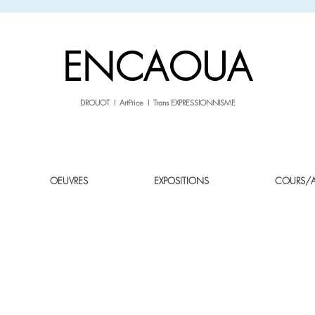
sale26
-10% avec le code
jusqu'au 3.02.26
ENCAOUA
DROUOT I ArtPrice I Trans EXPRESSIONNISME
OEUVRES
EXPOSITIONS
COURS/AT