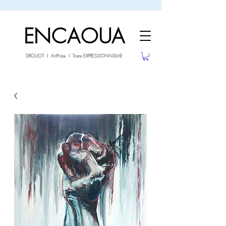
sale26
-10% avec le code
jusqu'au 3.02.26
ENCAOUA
DROUOT I ArtPrice I Trans EXPRESSIONNISME