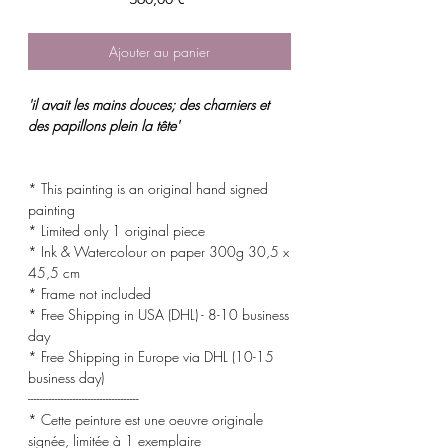
Ajouter au panier
'il avait les mains douces; des charniers et
des papillons plein la tête'
* This painting is an original hand signed
painting
* Limited only 1 original piece
* Ink & Watercolour on paper 300g 30,5 x
45,5 cm
* Frame not included
* Free Shipping in USA (DHL) - 8-10 business
day
* Free Shipping in Europe via DHL (10-15
business day)
-------------------------------------
* Cette peinture est une oeuvre originale
signée, limitée à 1 exemplaire