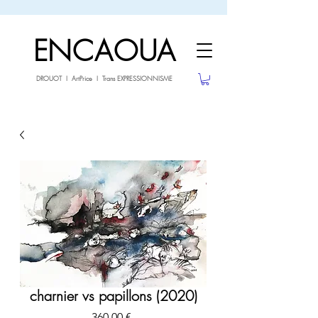
sale26
-10% avec le code
jusqu'au 3.02.26
ENCAOUA
DROUOT I ArtPrice I Trans EXPRESSIONNISME
charnier vs papillons (2020)
Prix
360,00 €