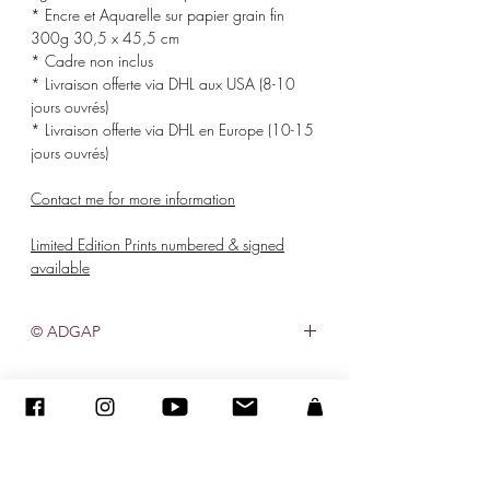
* Encre et Aquarelle sur papier grain fin
300g 30,5 x 45,5 cm
* Cadre non inclus
* Livraison offerte via DHL aux USA (8-10
jours ouvrés)
* Livraison offerte via DHL en Europe (10-15
jours ouvrés)
Contact me for more information
Limited Edition Prints numbered & signed
available
© ADGAP
©
2005-2027
- Sandra ENCAOUA BERRIH -
Contact
- Affiliée à la Maison des Artistes N° 41107 - Tous droits
réservés
ADAGP
-
sandraencaoua@gmail.com
Achats d’œuvres d'art, une déduction fiscale pendant 5 ans.
Vous pouvez déduire l'achat d'une œuvre d'art de
votre résultat imposable par fraction de valeur égale dans la limite de 0,5% de votre chiffre d'affaire HT pendant 5