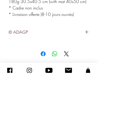
180g 30.5x40.5 cm (with mat 40x50 cm)
* Cadre non inclus
* Livraison offerte (8-10 jours ouvrés)
© ADAGP
©
2005-2027
- Sandra ENCAOUA BERRIH -
Contact
- Affiliée à la Maison des Artistes N° 41107 - Tous droits
réservés
ADAGP
-
sandraencaoua@gmail.com
Achats d’œuvres d'art, une déduction fiscale pendant 5 ans.
Vous pouvez déduire l'achat d'une œuvre d'art de
votre résultat imposable par fraction de valeur égale dans la limite de 0,5% de votre chiffre d'affaire HT pendant 5
ans (Article 238 bis du CGI Modifié par loi n°
2005-1720
du 30 décembre 2005 - art 70 JORF 31 décembre 2005).