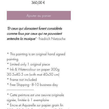
Prix
360,00 €
Ajouter au panier
'Et ceux qui dansaient furent considérés
comme fous par ceux qui ne pouvaient
entendre la musique'
- Friedrich Nietzsche
* This painting is an original hand signed
painting
* Limited only 1 original piece
* Ink & Watercolour on paper 300g
30.5x40.5 cm (with mat 40x50 cm)
* Frame not included
* Free Shipping - 8-10 business day
-------------------------------------
* Cette peinture est une oeuvre originale
signée, limitée à 1 exemplaire
* Encre et Aquarelle sur papier grain fin