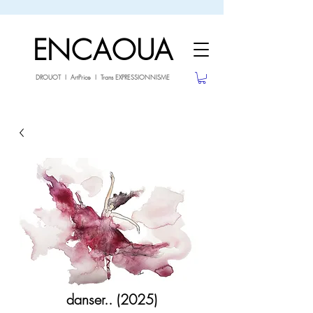
sale26
-10% avec le code
jusqu'au 3.02.26
ENCAOUA
DROUOT I ArtPrice I Trans EXPRESSIONNISME
danser.. (2025)