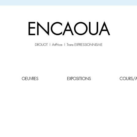
sale26
-10% avec le code
jusqu'au 3.02.26
ENCAOUA
DROUOT I ArtPrice I Trans EXPRESSIONNISME
OEUVRES
EXPOSITIONS
COURS/AT