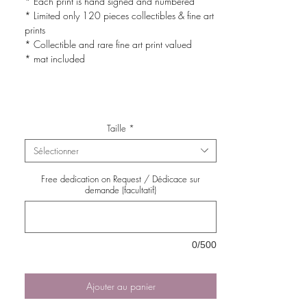
* Each print is hand signed and numbered
* Limited only 120 pieces collectibles & fine art
prints
* Collectible and rare fine art print valued
* mat included
Taille
*
Sélectionner
Free dedication on Request / Dédicace sur
demande (facultatif)
0/500
Ajouter au panier