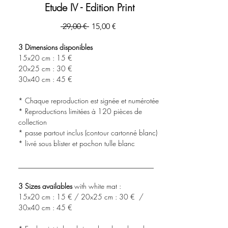
Etude IV - Edition Print
Prix
Prix
 29,00 € 
15,00 €
original
promotionnel
3 Dimensions disponibles
15x20 cm : 15 €
20x25 cm : 30 €
30x40 cm : 45 €
* Chaque reproduction est signée et numérotée
* Reproductions limitées à 120 pièces de
collection
* passe partout inclus (contour cartonné blanc)
* livré sous blister et pochon tulle blanc
______________________________________
3 Sizes availables
with white mat :
15x20 cm : 15 € / 20x25 cm : 30 € /
30x40 cm : 45 €