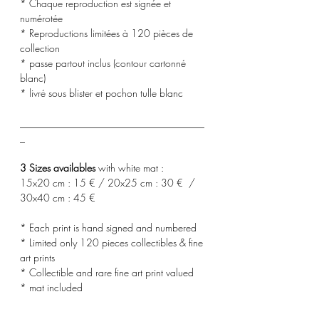
* Chaque reproduction est signée et
numérotée
* Reproductions limitées à 120 pièces de
collection
* passe partout inclus (contour cartonné
blanc)
* livré sous blister et pochon tulle blanc
_____________________________________
_
3 Sizes availables
with white mat :
15x20 cm : 15 € / 20x25 cm : 30 € /
30x40 cm : 45 €
* Each print is hand signed and numbered
* Limited only 120 pieces collectibles & fine
art prints
* Collectible and rare fine art print valued
* mat included