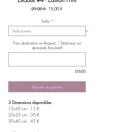
Prix
Prix
 29,00 € 
15,00 €
original
promotionnel
Taille
*
Free dedication on Request / Dédicace sur
demande (facultatif)
0/500
Ajouter au panier
3 Dimensions disponibles
15x20 cm : 15 €
20x25 cm : 30 €
30x40 cm : 45 €