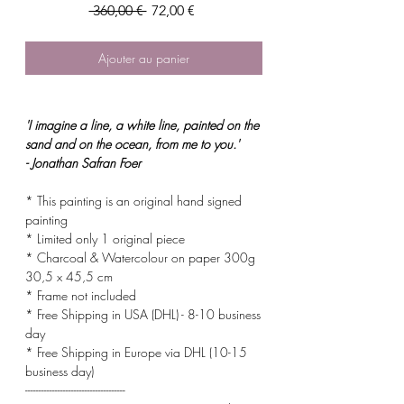
Prix
Prix
 360,00 € 
72,00 €
original
promotionnel
Ajouter au panier
'I imagine a line, a white line, painted on the
sand and on the ocean, from me to you.'
- Jonathan Safran Foer
* This painting is an original hand signed
painting
* Limited only 1 original piece
* Charcoal & Watercolour on paper 300g
30,5 x 45,5 cm
* Frame not included
* Free Shipping in USA (DHL) - 8-10 business
day
* Free Shipping in Europe via DHL (10-15
business day)
-------------------------------------