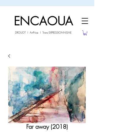
sale26
-10% avec le code
jusqu'au 3.02.26
ENCAOUA
DROUOT I ArtPrice I Trans EXPRESSIONNISME
Far away (2018)