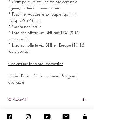
* Cette peinture est une oeuvre originale
signée, limitée à 1 exemplaire
* Fusain et Aquarelle sur papier garin fin
300g 36 x 48 cm
* Cadre non inclus
* Livraison offerte via DHL aux USA (8-10
jours ouvrés)
* Livraison offerte via DHL en Europe (10-15
jours ouvrés)
Contact me for more information
Limited Edition Prints numbered & signed
available
© ADGAP
©
2005-2027
- Sandra ENCAOUA BERRIH -
Contact
- Affiliée à la Maison des Artistes N° 41107 - Tous droits
réservés
ADAGP
-
sandraencaoua@gmail.com