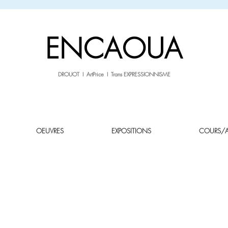
sale26
-10% avec le code
jusqu'au 3.02.26
ENCAOUA
DROUOT I ArtPrice I Trans EXPRESSIONNISME
OEUVRES
EXPOSITIONS
COURS/AT