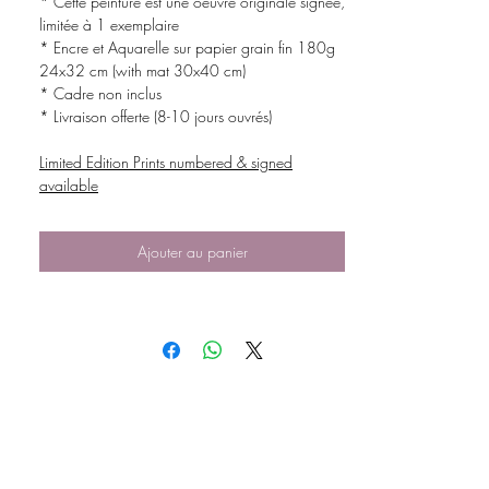
* Cette peinture est une oeuvre originale signée,
limitée à 1 exemplaire
* Encre et Aquarelle sur papier grain fin 180g
24x32 cm (with mat 30x40 cm)
* Cadre non inclus
* Livraison offerte (8-10 jours ouvrés)
Limited Edition Prints numbered & signed
available
Ajouter au panier