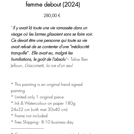
femme debout (2024)
Prix
280,00 €
' Il y avait là toute une vie ramassée dans un
visage où les larmes glissaient sans se faire voir.
Ce devait être une personne qui toute sa vie
avait refusé de se contenter d'une "médiocrité
tranquille" . Elle avait eu, malgré les
humiliations, le goût de l'absolu' -
Tahar Ben
Jelloun,
Giacometti, la rue d'un seul
* This painting is an original hand signed
painting
* Limited only 1 original piece
* Ink & Watercolour on paper 180g
24x32 cm (with mat 30x40 cm)
* Frame not included
* Free Shipping - 8-10 business day
-------------------------------------