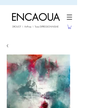
sale26
-10% avec le code
jusqu'au 3.02.26
ENCAOUA
DROUOT I ArtPrice I Trans EXPRESSIONNISME