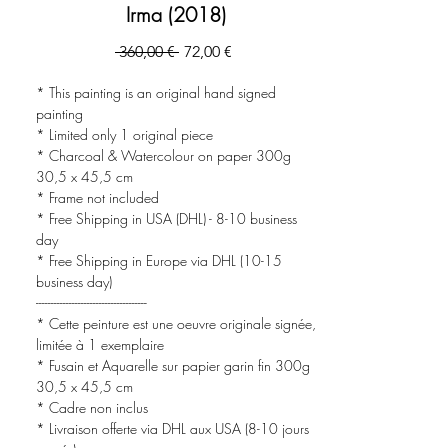
Irma (2018)
Prix
Prix
 360,00 € 
72,00 €
original
promotionnel
* This painting is an original hand signed
painting
* Limited only 1 original piece
* Charcoal & Watercolour on paper 300g
30,5 x 45,5 cm
* Frame not included
* Free Shipping in USA (DHL) - 8-10 business
day
* Free Shipping in Europe via DHL (10-15
business day)
-------------------------------------
* Cette peinture est une oeuvre originale signée,
limitée à 1 exemplaire
* Fusain et Aquarelle sur papier garin fin 300g
30,5 x 45,5 cm
* Cadre non inclus
* Livraison offerte via DHL aux USA (8-10 jours