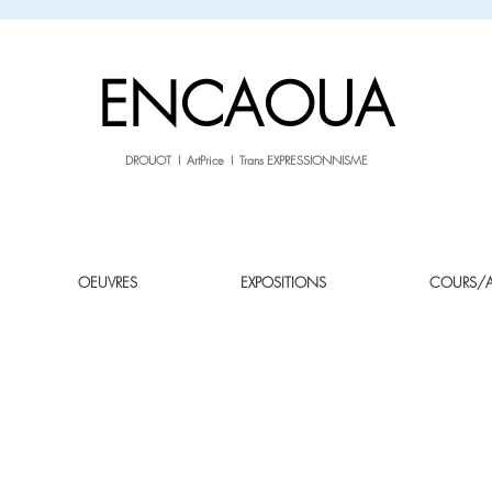
sale26
-10% avec le code
jusqu'au 3.02.26
ENCAOUA
DROUOT I ArtPrice I Trans EXPRESSIONNISME
OEUVRES
EXPOSITIONS
COURS/AT