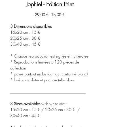
Jophiel - Edition Print
Prix
Prix
 29,00 € 
15,00 €
original
promotionnel
3 Dimensions disponibles
15x20 cm : 15 €
20x25 cm : 30 €
30x40 cm : 45 €
* Chaque reproduction est signée et numérotée
* Reproductions limitées à 120 pièces de
collection
* passe partout inclus (contour cartonné blanc)
* livré sous blister et pochon tulle blanc
______________________________________
3 Sizes availables
with white mat :
15x20 cm : 15 € / 20x25 cm : 30 € /
30x40 cm : 45 €