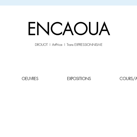
sale26
-10% avec le code
jusqu'au 3.02.26
ENCAOUA
DROUOT I ArtPrice I Trans EXPRESSIONNISME
OEUVRES
EXPOSITIONS
COURS/AT