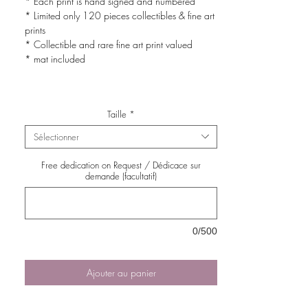
* Each print is hand signed and numbered
* Limited only 120 pieces collectibles & fine art
prints
* Collectible and rare fine art print valued
* mat included
Taille
*
Sélectionner
Free dedication on Request / Dédicace sur
demande (facultatif)
0/500
Ajouter au panier