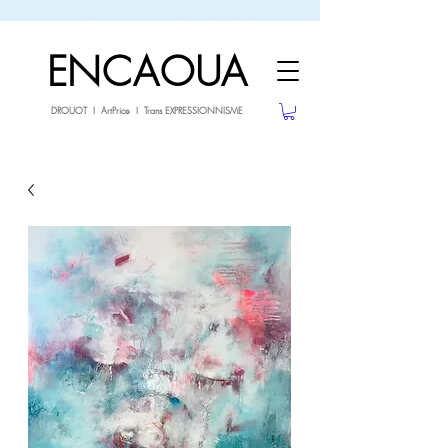
sale26
-10% avec le code
jusqu'au 3.02.26
ENCAOUA
DROUOT I ArtPrice I Trans EXPRESSIONNISME