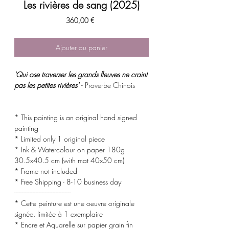
Les rivières de sang (2025)
Prix
360,00 €
Ajouter au panier
'Qui ose traverser les grands fleuves ne craint
pas les petites rivières'
- Proverbe Chinois
* This painting is an original hand signed
painting
* Limited only 1 original piece
* Ink & Watercolour on paper 180g
30.5x40.5 cm (with mat 40x50 cm)
* Frame not included
* Free Shipping - 8-10 business day
-------------------------------------
* Cette peinture est une oeuvre originale
signée, limitée à 1 exemplaire
* Encre et Aquarelle sur papier grain fin