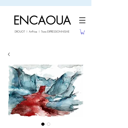
sale26
-10% avec le code
jusqu'au 3.02.26
ENCAOUA
DROUOT I ArtPrice I Trans EXPRESSIONNISME