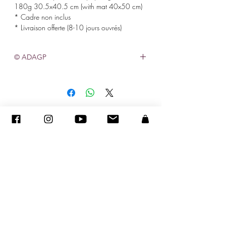
180g 30.5x40.5 cm (with mat 40x50 cm)
* Cadre non inclus
* Livraison offerte (8-10 jours ouvrés)
© ADAGP
©
2005-2027
- Sandra ENCAOUA BERRIH -
Contact
- Affiliée à la Maison des Artistes N° 41107 - Tous droits
réservés
ADAGP
-
sandraencaoua@gmail.com
Achats d’œuvres d'art, une déduction fiscale pendant 5 ans.
Vous pouvez déduire l'achat d'une œuvre d'art de
votre résultat imposable par fraction de valeur égale dans la limite de 0,5% de votre chiffre d'affaire HT pendant 5
ans (Article 238 bis du CGI Modifié par loi n°
2005-1720
du 30 décembre 2005 - art 70 JORF 31 décembre 2005).