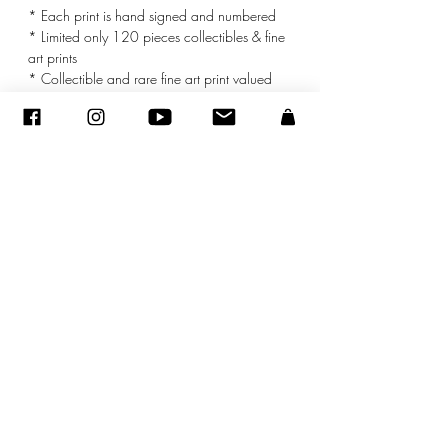
* Each print is hand signed and numbered
* Limited only 120 pieces collectibles & fine
art prints
* Collectible and rare fine art print valued
* mat included
©
2005-2027
- Sandra ENCAOUA BERRIH -
Contact
- Affiliée à la Maison des Artistes N° 41107 - Tous droits
réservés
ADAGP
-
sandraencaoua@gmail.com
Achats d’œuvres d'art, une déduction fiscale pendant 5 ans.
Vous pouvez déduire l'achat d'une œuvre d'art de
votre résultat imposable par fraction de valeur égale dans la limite de 0,5% de votre chiffre d'affaire HT pendant 5
ans (Article 238 bis du CGI Modifié par loi n°
2005-1720
du 30 décembre 2005 - art 70 JORF 31 décembre 2005).