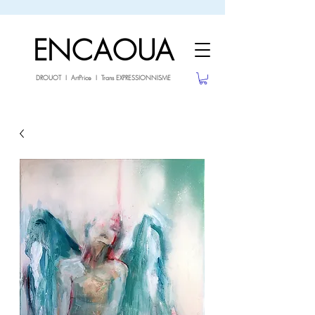
sale26
-10% avec le code
jusqu'au 3.02.26
ENCAOUA
DROUOT I ArtPrice I Trans EXPRESSIONNISME