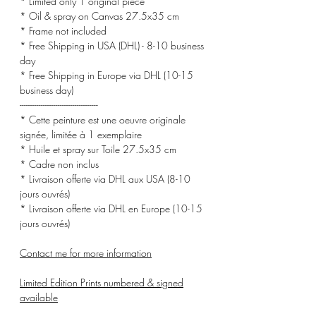
* Limited only 1 original piece
* Oil & spray on Canvas 27.5x35 cm
* Frame not included
* Free Shipping in USA (DHL) - 8-10 business
day
* Free Shipping in Europe via DHL (10-15
business day)
-------------------------------------
* Cette peinture est une oeuvre originale
signée, limitée à 1 exemplaire
* Huile et spray sur Toile 27.5x35 cm
* Cadre non inclus
* Livraison offerte via DHL aux USA (8-10
jours ouvrés)
* Livraison offerte via DHL en Europe (10-15
jours ouvrés)
Contact me for more information
Limited Edition Prints numbered & signed
available