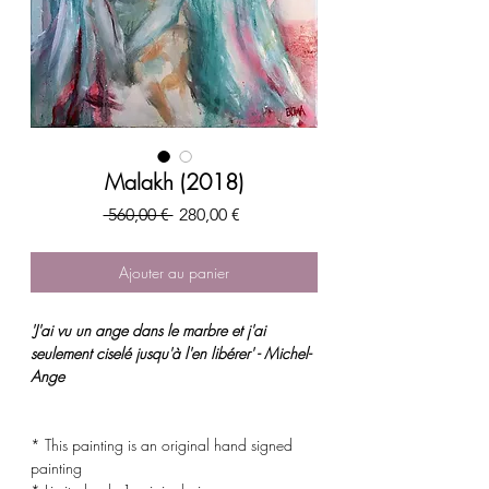
Malakh (2018)
Prix
Prix
 560,00 € 
280,00 €
original
promotionnel
Ajouter au panier
'J'ai vu un ange dans le marbre et j'ai
seulement ciselé jusqu'à l'en libérer' - Michel-
Ange
* This painting is an original hand signed
painting