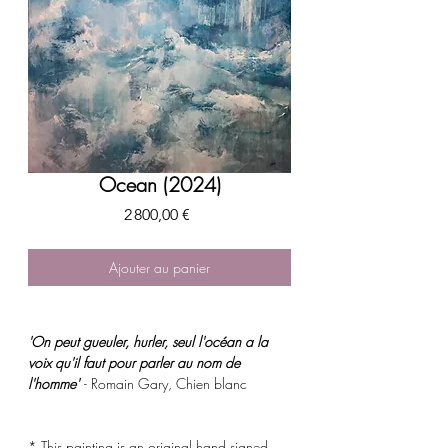
Ocean (2024)
Prix
2 800,00 €
Ajouter au panier
'On peut gueuler, hurler, seul l'océan a la
voix qu'il faut pour parler au nom de
l'homme'
- Romain Gary, Chien blanc
* This painting is an original hand signed