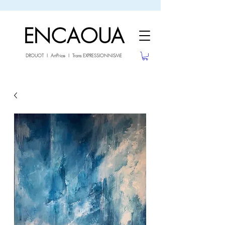
sale26
-10% avec le code
jusqu'au 3.02.26
ENCAOUA
DROUOT I ArtPrice I Trans EXPRESSIONNISME