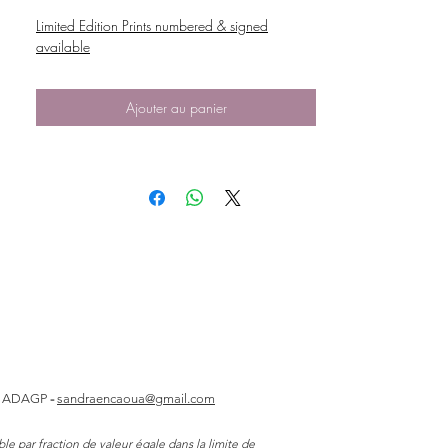
Limited Edition Prints numbered & signed
available
Ajouter au panier
s
ADAGP
-
sandraencaoua@gmail.com
e par fraction de valeur égale dans la limite de