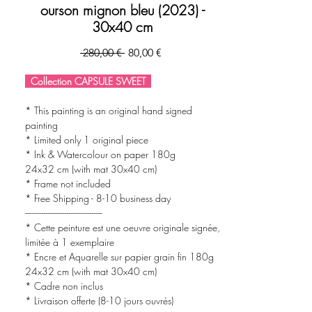
ourson mignon bleu (2023) -
30x40 cm
Prix
Prix
 280,00 € 
80,00 €
original
promotionnel
Collection CAPSULE SWEET
* This painting is an original hand signed
painting
* Limited only 1 original piece
* Ink & Watercolour on paper 180g
24x32 cm (with mat 30x40 cm)
* Frame not included
* Free Shipping - 8-10 business day
-------------------------------------
* Cette peinture est une oeuvre originale signée,
limitée à 1 exemplaire
* Encre et Aquarelle sur papier grain fin 180g
24x32 cm (with mat 30x40 cm)
* Cadre non inclus
* Livraison offerte (8-10 jours ouvrés)