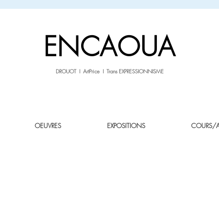
sale26
-10% avec le code
jusqu'au 3.02.26
ENCAOUA
DROUOT I ArtPrice I Trans EXPRESSIONNISME
OEUVRES
EXPOSITIONS
COURS/AT