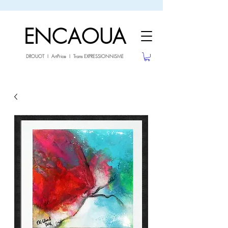
sale26
-10% avec le code
jusqu'au 3.02.26
ENCAOUA
DROUOT I ArtPrice I Trans EXPRESSIONNISME