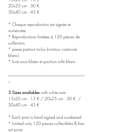
20x25 cm : 30 €
30x40 cm : 45 €
* Chaque reproduction est signée et
numérotée
* Reproductions limitées à 120 pièces de
collection
* passe partout inclus (contour cartonné
blanc)
* livré sous blister et pochon tulle blanc
_____________________________________
_
3 Sizes availables
with white mat :
15x20 cm : 15 € / 20x25 cm : 30 € /
30x40 cm : 45 €
* Each print is hand signed and numbered
* Limited only 120 pieces collectibles & fine
art prints