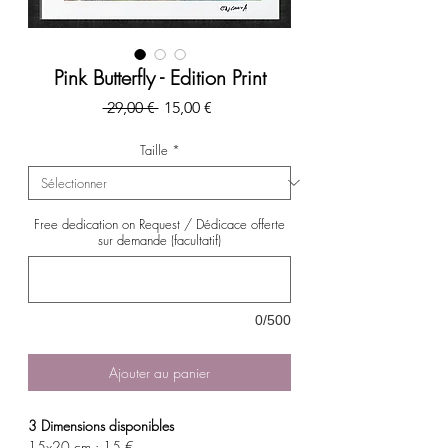
Pink Butterfly - Edition Print
Prix
Prix
 29,00 € 
15,00 €
original
promotionnel
Taille
*
Free dedication on Request / Dédicace offerte
sur demande (facultatif)
0/500
Ajouter au panier
3 Dimensions disponibles
15x20 cm : 15 €