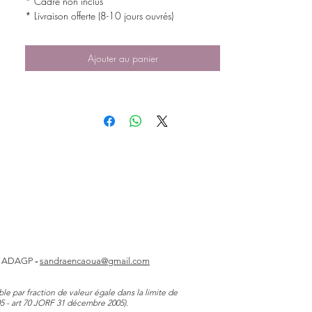
* Cadre non inclus
* Livraison offerte (8-10 jours ouvrés)
Ajouter au panier
s
ADAGP
-
sandraencaoua@gmail.com
e par fraction de valeur égale dans la limite de
05 - art 70 JORF 31 décembre 2005).