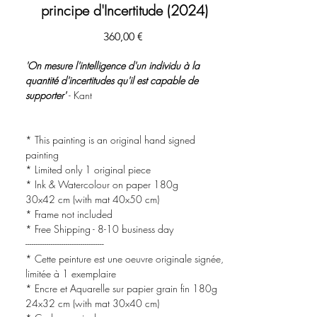
principe d'Incertitude (2024)
Prix
360,00 €
'On mesure l'intelligence d'un individu à la
quantité d'incertitudes qu'il est capable de
supporter'
- Kant
* This painting is an original hand signed
painting
* Limited only 1 original piece
* Ink & Watercolour on paper 180g
30x42 cm (with mat 40x50 cm)
* Frame not included
* Free Shipping - 8-10 business day
-------------------------------------
* Cette peinture est une oeuvre originale signée,
limitée à 1 exemplaire
* Encre et Aquarelle sur papier grain fin 180g
24x32 cm (with mat 30x40 cm)