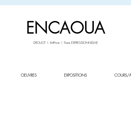
sale26
-10% avec le code
jusqu'au 3.02.26
ENCAOUA
DROUOT I ArtPrice I Trans EXPRESSIONNISME
OEUVRES
EXPOSITIONS
COURS/AT