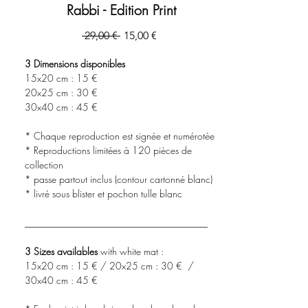
Rabbi - Edition Print
Prix
Prix
 29,00 € 
15,00 €
original
promotionnel
3 Dimensions disponibles
15x20 cm : 15 €
20x25 cm : 30 €
30x40 cm : 45 €
* Chaque reproduction est signée et numérotée
* Reproductions limitées à 120 pièces de
collection
* passe partout inclus (contour cartonné blanc)
* livré sous blister et pochon tulle blanc
______________________________________
3 Sizes availables
with white mat :
15x20 cm : 15 € / 20x25 cm : 30 € /
30x40 cm : 45 €