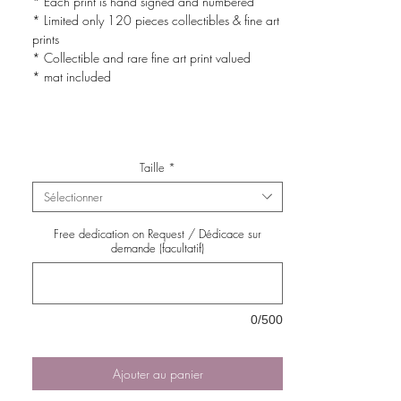
* Each print is hand signed and numbered
* Limited only 120 pieces collectibles & fine art
prints
* Collectible and rare fine art print valued
* mat included
Taille
*
Sélectionner
Free dedication on Request / Dédicace sur
demande (facultatif)
0/500
Ajouter au panier