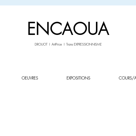
sale26
-10% avec le code
jusqu'au 3.02.26
ENCAOUA
DROUOT I ArtPrice I Trans EXPRESSIONNISME
OEUVRES
EXPOSITIONS
COURS/AT