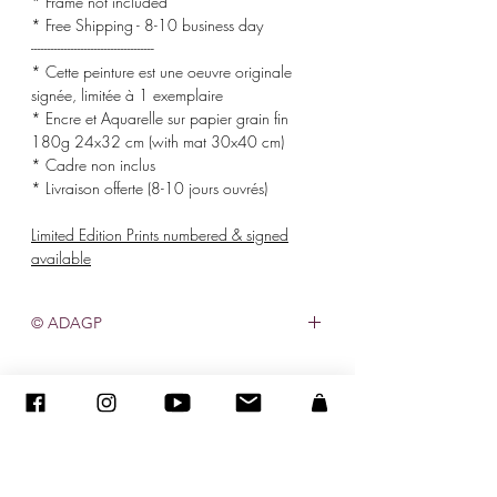
* Frame not included
* Free Shipping - 8-10 business day
-------------------------------------
* Cette peinture est une oeuvre originale
signée, limitée à 1 exemplaire
* Encre et Aquarelle sur papier grain fin
180g 24x32 cm (with mat 30x40 cm)
* Cadre non inclus
* Livraison offerte (8-10 jours ouvrés)
Limited Edition Prints numbered & signed
available
© ADAGP
©
2005-2027
- Sandra ENCAOUA BERRIH -
Contact
- Affiliée à la Maison des Artistes N° 41107 - Tous droits
réservés
ADAGP
-
sandraencaoua@gmail.com
Achats d’œuvres d'art, une déduction fiscale pendant 5 ans.
Vous pouvez déduire l'achat d'une œuvre d'art de
votre résultat imposable par fraction de valeur égale dans la limite de 0,5% de votre chiffre d'affaire HT pendant 5
ans (Article 238 bis du CGI Modifié par loi n°
2005-1720
du 30 décembre 2005 - art 70 JORF 31 décembre 2005).