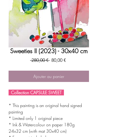
Sweeties II (2023) - 30x40 cm
Prix
Prix
 280,00 € 
80,00 €
original
promotionnel
Ajouter au panier
Collection CAPSULE SWEET
* This painting is an original hand signed
painting
* Limited only 1 original piece
* Ink & Watercolour on paper 180g
24x32 cm (with mat 30x40 cm)