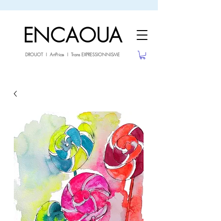
sale26
-10% avec le code
jusqu'au 3.02.26
ENCAOUA
DROUOT I ArtPrice I Trans EXPRESSIONNISME