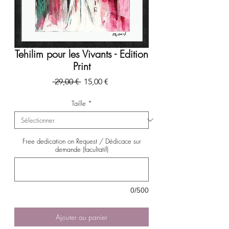
Tehilim pour les Vivants - Edition
Print
Prix
Prix
 29,00 € 
15,00 €
original
promotionnel
Taille
*
Free dedication on Request / Dédicace sur
demande (facultatif)
0/500
Ajouter au panier