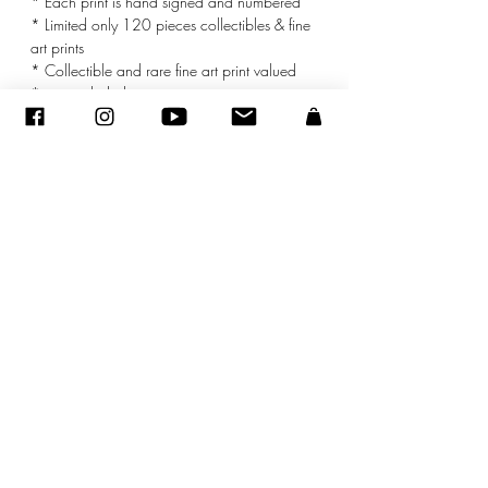
* Each print is hand signed and numbered
* Limited only 120 pieces collectibles & fine
art prints
* Collectible and rare fine art print valued
* mat included
©
2005-2027
- Sandra ENCAOUA BERRIH -
Contact
- Affiliée à la Maison des Artistes N° 41107 - Tous droits
réservés
ADAGP
-
sandraencaoua@gmail.com
Achats d’œuvres d'art, une déduction fiscale pendant 5 ans.
Vous pouvez déduire l'achat d'une œuvre d'art de
votre résultat imposable par fraction de valeur égale dans la limite de 0,5% de votre chiffre d'affaire HT pendant 5
ans (Article 238 bis du CGI Modifié par loi n°
2005-1720
du 30 décembre 2005 - art 70 JORF 31 décembre 2005).