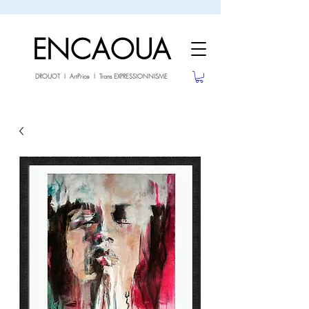
sale26
-10% avec le code
jusqu'au 3.02.26
ENCAOUA
DROUOT I ArtPrice I Trans EXPRESSIONNISME