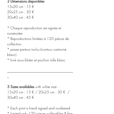
3 Dimensions disponibles
15x20 cm : 15 €
20x25 cm : 30 €
30x40 cm : 45 €
* Chaque reproduction est signée et
numérotée
* Reproductions limitées à 120 pièces de
collection
* passe partout inclus (contour cartonné
blanc)
* livré sous blister et pochon tulle blanc
_____________________________________
_
3 Sizes availables
with white mat :
15x20 cm : 15 € / 20x25 cm : 30 € /
30x40 cm : 45 €
* Each print is hand signed and numbered
* Limited only 120 pieces collectibles & fine