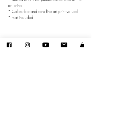
art prints
* Collectible and rare fine art print valued
* mat included
© ADAGP
©
2005-2027
- Sandra ENCAOUA BERRIH -
Contact
- Affiliée à la Maison des Artistes N° 41107 - Tous droits
réservés
ADAGP
-
sandraencaoua@gmail.com
Achats d’œuvres d'art, une déduction fiscale pendant 5 ans.
Vous pouvez déduire l'achat d'une œuvre d'art de
votre résultat imposable par fraction de valeur égale dans la limite de 0,5% de votre chiffre d'affaire HT pendant 5
ans (Article 238 bis du CGI Modifié par loi n°
2005-1720
du 30 décembre 2005 - art 70 JORF 31 décembre 2005).