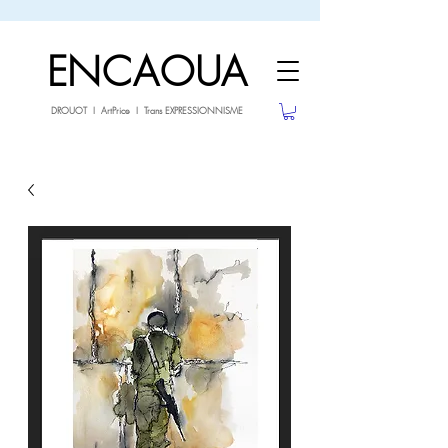
sale26
-10% avec le code
jusqu'au 3.02.26
ENCAOUA
DROUOT I ArtPrice I Trans EXPRESSIONNISME