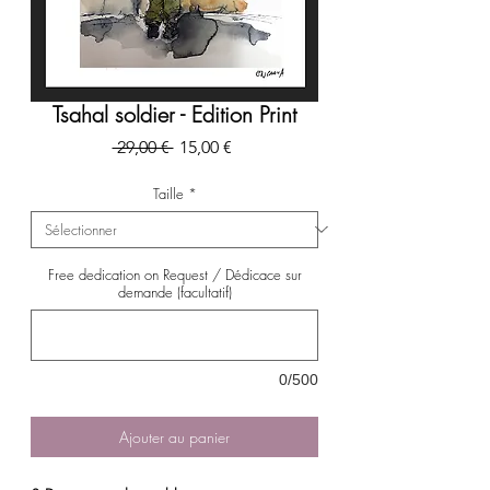
Tsahal soldier - Edition Print
Prix
Prix
 29,00 € 
15,00 €
original
promotionnel
Taille
*
Free dedication on Request / Dédicace sur
demande (facultatif)
0/500
Ajouter au panier