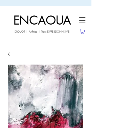
sale26
-10% avec le code
jusqu'au 3.02.26
ENCAOUA
DROUOT I ArtPrice I Trans EXPRESSIONNISME