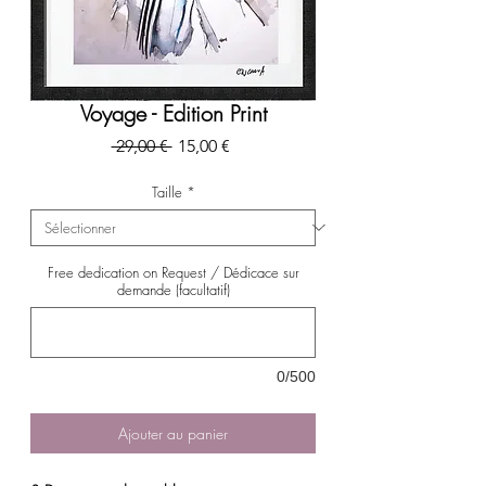
Voyage - Edition Print
Prix
Prix
 29,00 € 
15,00 €
original
promotionnel
Taille
*
Free dedication on Request / Dédicace sur
demande (facultatif)
0/500
Ajouter au panier