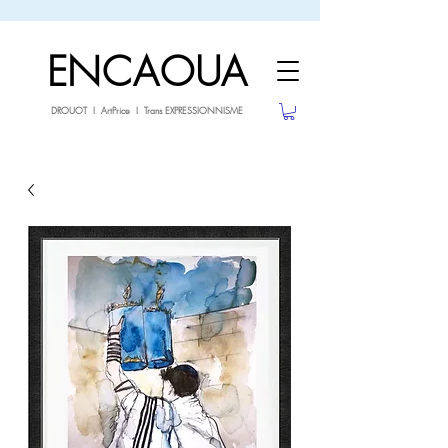
sale26
-10% avec le code
jusqu'au 3.02.26
ENCAOUA
DROUOT I ArtPrice I Trans EXPRESSIONNISME