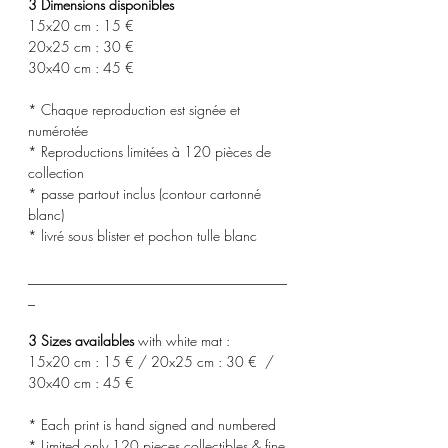
3 Dimensions disponibles
15x20 cm : 15 €
20x25 cm : 30 €
30x40 cm : 45 €
* Chaque reproduction est signée et
numérotée
* Reproductions limitées à 120 pièces de
collection
* passe partout inclus (contour cartonné
blanc)
* livré sous blister et pochon tulle blanc
_____________________________________
_
3 Sizes availables
with white mat :
15x20 cm : 15 € / 20x25 cm : 30 € /
30x40 cm : 45 €
* Each print is hand signed and numbered
* Limited only 120 pieces collectibles & fine