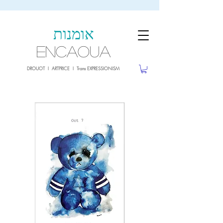
sale26
10% OFF withe the code
until 02.03.26
אומנות
ENCAOUA
DROUOT I ARTPRICE I Trans EXPRESSIONISM