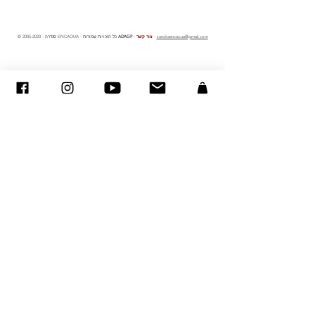
sandraencaoua@gmail.com
-
צור קשר
-
ADAGP
- סנדרה ENCAOUA - כל הזכויות שמורות
2005-2020
©