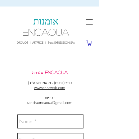
sale26
10% OFF withe the code
until 02.03.26
אומנות
ENCAOUA
DROUOT I ARTPRICE I Trans EXPRESSIONISM
סנדרה ENCAOUA
פריז (צרפת) - מיאמי (ארה"ב)
www.encaweb.com
פניות :
sandraencaoua@gmail.com