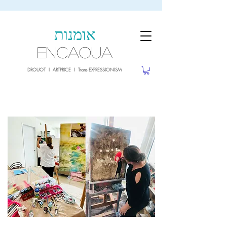
sale26
10% OFF withe the code
until 02.03.26
אומנות
ENCAOUA
DROUOT I ARTPRICE I Trans EXPRESSIONISM