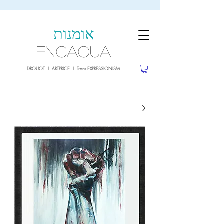
sale26
10% OFF withe the code
until 02.03.26
אומנות
ENCAOUA
DROUOT I ARTPRICE I Trans EXPRESSIONISM