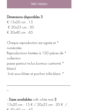
הוספה לסל
3 Dimensions disponibles
15x20 cm : 15 €
20x25 cm : 30 €
30x40 cm : 45 €
* Chaque reproduction est signée et
numérotée
* Reproductions limitées à 120 pièces de
collection
* passe partout inclus (contour cartonné
blanc)
* livré sous blister et pochon tulle blanc
_____________________________________
_
with white mat :
3 Sizes availables
15x20 cm : 15 € / 20x25 cm : 30 € /
30x40 cm : 45 €