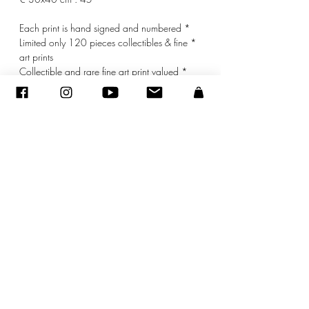
* Each print is hand signed and numbered
* Limited only 120 pieces collectibles & fine
art prints
* Collectible and rare fine art print valued
* mat included
sandraencaoua@gmail.com
-
צור קשר
-
ADAGP
- סנדרה ENCAOUA - כל הזכויות שמורות
2005-2020
©