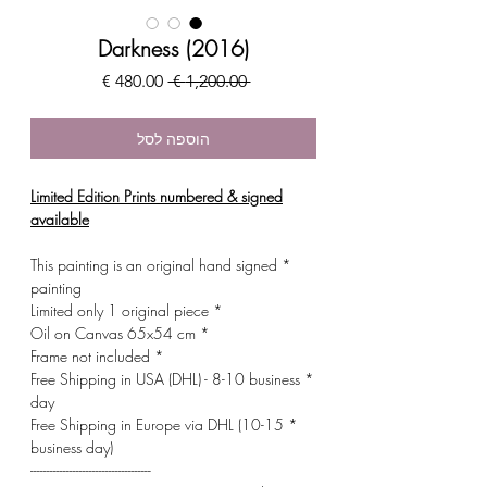
Darkness (2016)
מחיר
מחיר
 ‏1,200.00 ‏€ 
רגיל
מבצע
הוספה לסל
Limited Edition Prints numbered & signed
available
* This painting is an original hand signed
painting
* Limited only 1 original piece
* Oil on Canvas 65x54 cm
* Frame not included
* Free Shipping in USA (DHL) - 8-10 business
day
* Free Shipping in Europe via DHL (10-15
business day)
-------------------------------------