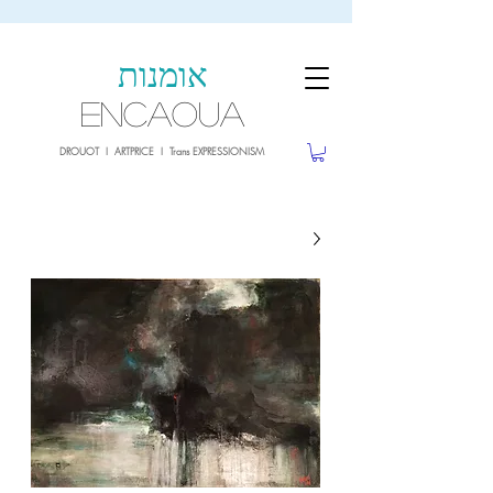
sale26
10% OFF withe the code
until 02.03.26
אומנות
ENCAOUA
DROUOT I ARTPRICE I Trans EXPRESSIONISM