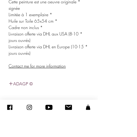
* Cette peinture est une oeuvre originale
signée
* Limitée à 1 exemplaire
* Huile sur Toile 65x54 cm
* Cadre non inclus
* Livraison offerte via DHL aux USA (8-10
jours ouvrés)
* Livraison offerte via DHL en Europe (10-15
jours ouvrés)
Contact me for more information
© ADAGP
sandraencaoua@gmail.com
-
צור קשר
-
ADAGP
- סנדרה ENCAOUA - כל הזכויות שמורות
2005-2020
©