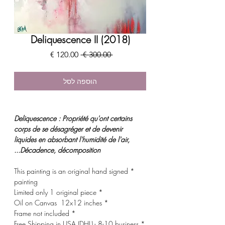
Deliquescence II (2018)
מחיר
מחיר
 ‏300.00 ‏€ 
רגיל
מבצע
הוספה לסל
Deliquescence : Propriété qu'ont certains
corps de se désagréger et de devenir
liquides en absorbant l'humidité de l'air,
Décadence, décomposition...
* This painting is an original hand signed
painting
* Limited only 1 original piece
* Oil on Canvas 12x12 inches
* Frame not included
* Free Shipping in USA (DHL) - 8-10 business