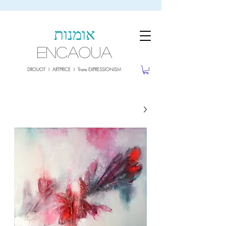
sale26
10% OFF withe the code
until 02.03.26
אומנות
ENCAOUA
DROUOT I ARTPRICE I Trans EXPRESSIONISM