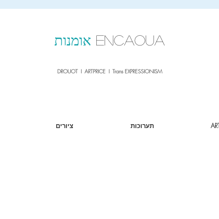
sale26
10% OFF withe the code
until 02.03.26
ENCAOUA
אומנות
DROUOT I ARTPRICE I Trans EXPRESSIONISM
AR
תערוכות
ציורים