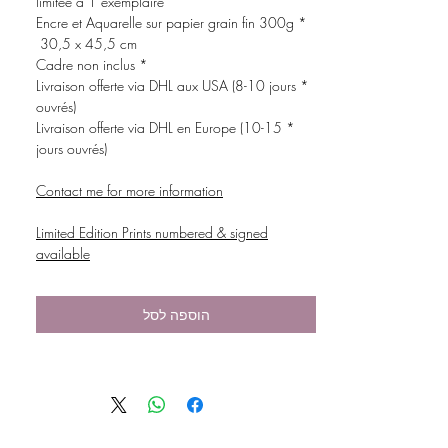
limitée à 1 exemplaire
* Encre et Aquarelle sur papier grain fin 300g
30,5 x 45,5 cm
* Cadre non inclus
* Livraison offerte via DHL aux USA (8-10 jours
ouvrés)
* Livraison offerte via DHL en Europe (10-15
jours ouvrés)
Contact me for more information
Limited Edition Prints numbered & signed
available
הוספה לסל