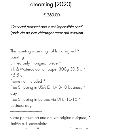
dreaming (2020)
מחיר
'Ceux qui pensent que c'est impossible sont
priés de ne pas déranger ceux qui essaient'
* This painting is an original hand signed
painting
* Limited only 1 original piece
* Ink & Watercolour on paper 300g 30,5 x
45,5 cm
* Frame not included
* Free Shipping in USA (DHL) - 8-10 business
day
* Free Shipping in Europe via DHL (10-15
business day)
-------------------------------------
* Cette peinture est une oeuvre originale signée,
limitée à 1 exemplaire