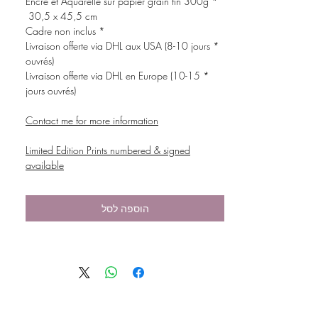
* Encre et Aquarelle sur papier grain fin 300g
30,5 x 45,5 cm
* Cadre non inclus
* Livraison offerte via DHL aux USA (8-10 jours
ouvrés)
* Livraison offerte via DHL en Europe (10-15
jours ouvrés)
Contact me for more information
Limited Edition Prints numbered & signed
available
הוספה לסל