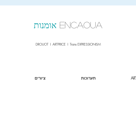
sale26
10% OFF withe the code
until 02.03.26
ENCAOUA
אומנות
DROUOT I ARTPRICE I Trans EXPRESSIONISM
AR
תערוכות
ציורים