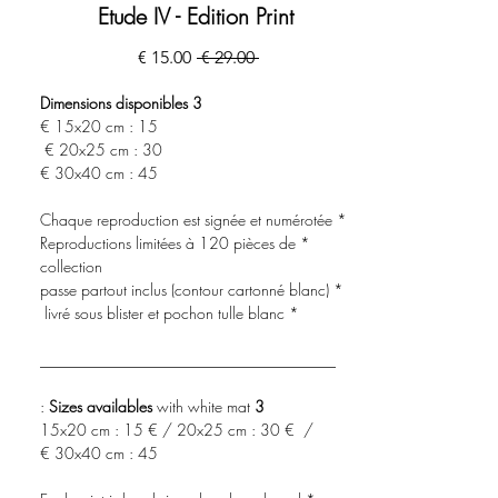
Etude IV - Edition Print
מחיר
מחיר
 ‏29.00 ‏€ 
רגיל
מבצע
3 Dimensions disponibles
15x20 cm : 15 €
20x25 cm : 30 €
30x40 cm : 45 €
* Chaque reproduction est signée et numérotée
* Reproductions limitées à 120 pièces de
collection
* passe partout inclus (contour cartonné blanc)
* livré sous blister et pochon tulle blanc
______________________________________
with white mat :
3 Sizes availables
15x20 cm : 15 € / 20x25 cm : 30 € /
30x40 cm : 45 €