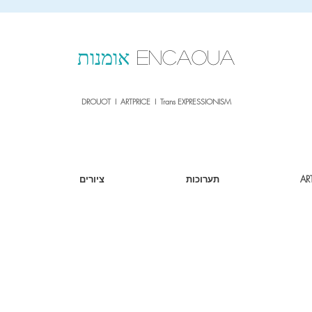
sale26
10% OFF withe the code
until 02.03.26
ENCAOUA
אומנות
DROUOT I ARTPRICE I Trans EXPRESSIONISM
AR
תערוכות
ציורים