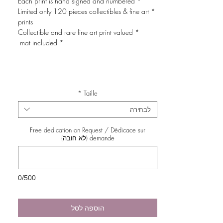
* Each print is hand signed and numbered
* Limited only 120 pieces collectibles & fine art
prints
* Collectible and rare fine art print valued
* mat included
*
Taille
לבחירה
Free dedication on Request / Dédicace sur
demande (לא חובה)
0/500
הוספה לסל