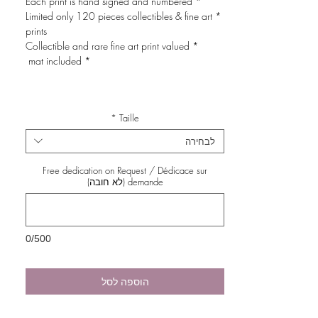
* Each print is hand signed and numbered
* Limited only 120 pieces collectibles & fine art
prints
* Collectible and rare fine art print valued
* mat included
*
Taille
לבחירה
Free dedication on Request / Dédicace sur
demande (לא חובה)
0/500
הוספה לסל