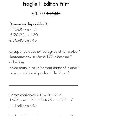
Fragile I - Edition Print
מחיר
מחיר
 ‏29.00 ‏€ 
רגיל
מבצע
3 Dimensions disponibles
15x20 cm : 15 €
20x25 cm : 30 €
30x40 cm : 45 €
* Chaque reproduction est signée et numérotée
* Reproductions limitées à 120 pièces de
collection
* passe partout inclus (contour cartonné blanc)
* livré sous blister et pochon tulle blanc
______________________________________
with white mat :
3 Sizes availables
15x20 cm : 15 € / 20x25 cm : 30 € /
30x40 cm : 45 €