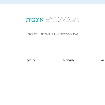
sale26
10% OFF withe the code
until 02.03.26
ENCAOUA
אומנות
DROUOT I ARTPRICE I Trans EXPRESSIONISM
AR
תערוכות
ציורים