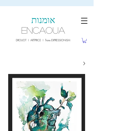
sale26
10% OFF withe the code
until 02.03.26
אומנות
ENCAOUA
DROUOT I ARTPRICE I Trans EXPRESSIONISM