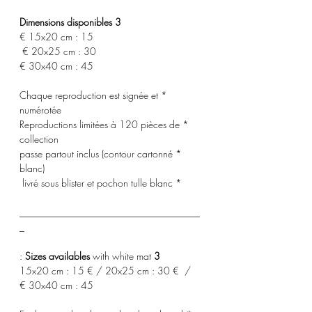
3 Dimensions disponibles
15x20 cm : 15 €
20x25 cm : 30 €
30x40 cm : 45 €
* Chaque reproduction est signée et
numérotée
* Reproductions limitées à 120 pièces de
collection
* passe partout inclus (contour cartonné
blanc)
* livré sous blister et pochon tulle blanc
_____________________________________
_
with white mat :
3 Sizes availables
15x20 cm : 15 € / 20x25 cm : 30 € /
30x40 cm : 45 €