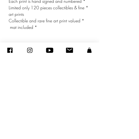
* Each print is hand signed and numbered
* Limited only 120 pieces collectibles & fine
art prints
* Collectible and rare fine art print valued
* mat included
© ADAGP
sandraencaoua@gmail.com
-
צור קשר
-
ADAGP
- סנדרה ENCAOUA - כל הזכויות שמורות
2005-2020
©