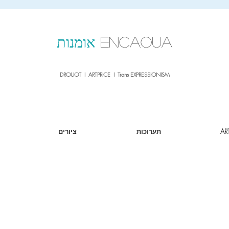
sale26
10% OFF withe the code
until 02.03.26
ENCAOUA
אומנות
DROUOT I ARTPRICE I Trans EXPRESSIONISM
AR
תערוכות
ציורים