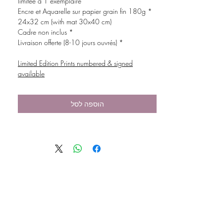
limitée à 1 exemplaire
* Encre et Aquarelle sur papier grain fin 180g
24x32 cm (with mat 30x40 cm)
* Cadre non inclus
* Livraison offerte (8-10 jours ouvrés)
Limited Edition Prints numbered & signed
available
הוספה לסל