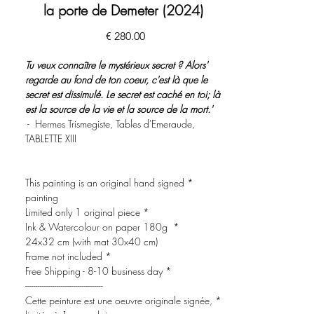
la porte de Demeter (2024)
מחיר
'Tu veux connaître le mystérieux secret ? Alors
regarde au fond de ton coeur, c'est là que le
secret est dissimulé. Le secret est caché en toi; là
est la source de la vie et la source de la mort.'
- Hermes Trismegiste, Tables d'Emeraude,
TABLETTE XIII
* This painting is an original hand signed
painting
* Limited only 1 original piece
* Ink & Watercolour on paper 180g
24x32 cm (with mat 30x40 cm)
* Frame not included
* Free Shipping - 8-10 business day
-------------------------------------
* Cette peinture est une oeuvre originale signée,