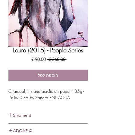
Laura (2015) - People Series
מחיר
מחיר
 ‏360.00 ‏€ 
רגיל
מבצע
הוספה לסל
Charcoal, ink and acrylic on paper 135g -
50x70 cm by Sandra ENCAOUA
Shipment
This item usually ships within 11 - 14
© ADGAP
business days