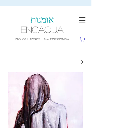
sale26
10% OFF withe the code
until 02.03.26
אומנות
ENCAOUA
DROUOT I ARTPRICE I Trans EXPRESSIONISM