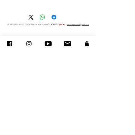
sandraencaoua@gmail.com
-
צור קשר
-
ADAGP
- סנדרה ENCAOUA - כל הזכויות שמורות
2005-2020
©