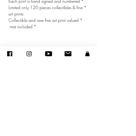
* Each print is hand signed and numbered
* Limited only 120 pieces collectibles & fine
art prints
* Collectible and rare fine art print valued
* mat included
© ADAGP
sandraencaoua@gmail.com
-
צור קשר
-
ADAGP
- סנדרה ENCAOUA - כל הזכויות שמורות
2005-2020
©