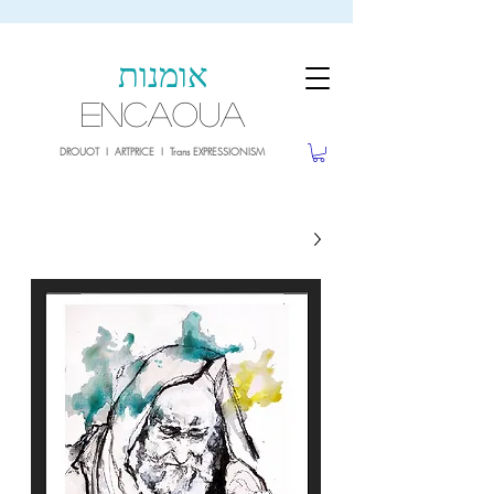
sale26
10% OFF withe the code
until 02.03.26
אומנות
ENCAOUA
DROUOT I ARTPRICE I Trans EXPRESSIONISM