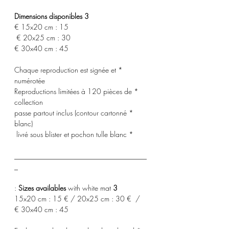
3 Dimensions disponibles
15x20 cm : 15 €
20x25 cm : 30 €
30x40 cm : 45 €
* Chaque reproduction est signée et
numérotée
* Reproductions limitées à 120 pièces de
collection
* passe partout inclus (contour cartonné
blanc)
* livré sous blister et pochon tulle blanc
_____________________________________
_
with white mat :
3 Sizes availables
15x20 cm : 15 € / 20x25 cm : 30 € /
30x40 cm : 45 €