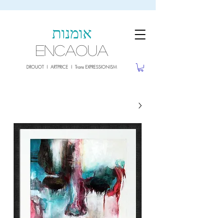
sale26
10% OFF withe the code
until 02.03.26
אומנות
ENCAOUA
DROUOT I ARTPRICE I Trans EXPRESSIONISM