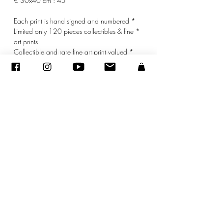
30x40 cm : 45 €
* Each print is hand signed and numbered
* Limited only 120 pieces collectibles & fine
art prints
* Collectible and rare fine art print valued
* mat included
sandraencaoua@gmail.com
-
צור קשר
-
ADAGP
- סנדרה ENCAOUA - כל הזכויות שמורות
2005-2020
©