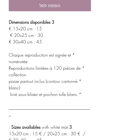
הוספה לסל
3 Dimensions disponibles
15x20 cm : 15 €
20x25 cm : 30 €
30x40 cm : 45 €
* Chaque reproduction est signée et
numérotée
* Reproductions limitées à 120 pièces de
collection
* passe partout inclus (contour cartonné
blanc)
* livré sous blister et pochon tulle blanc
_____________________________________
_
with white mat :
3 Sizes availables
15x20 cm : 15 € / 20x25 cm : 30 € /